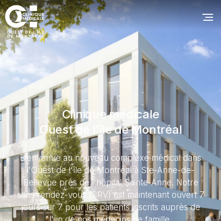
Clinique médicale
Ouest de l'île de Montréal
Bienvenue au nouveau complexe médical dans
l'Ouest de l'île de Montréal à Ste-Anne-de-
Bellevue près de l'hôpital Sainte-Anne. Notre
sans rendez-vous (SRV) est maintenant ouvert 7
jours sur 7 pour les patients inscrits auprès de
l’un de nos médecins de famille.