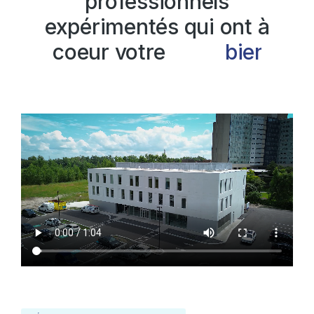
professionnels
expérimentés qui ont à
coeur votre
b
i
e
n
-
ê
t
r