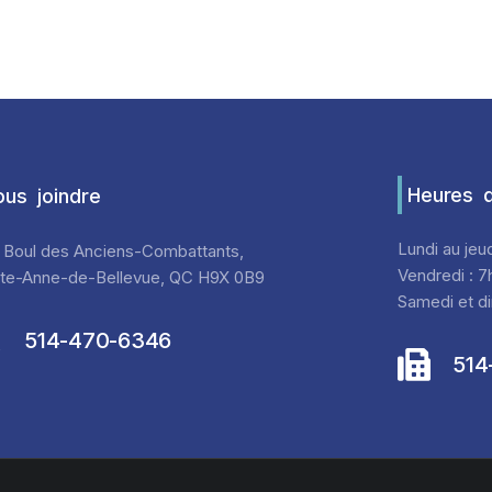
Heures d
us joindre
Lundi au jeu
 Boul des Anciens-Combattants,
Vendredi : 7
nte-Anne-de-Bellevue, QC H9X 0B9
Samedi et di
514-470-6346
514