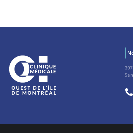
No
307
Sai