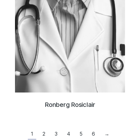
Ronberg Rosiclair
1
2
3
4
5
6
→