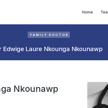
Home
Te
FAMILY DOCTOR
r Edwige Laure Nkounga Nkounawp
nga Nkounawp