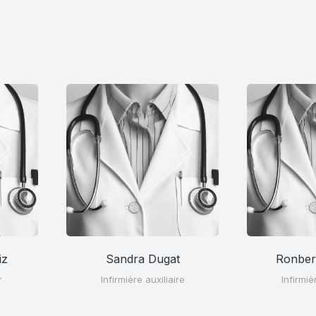
iz
Sandra Dugat
Ronberg
r
Infirmière auxiliaire
Infirmiè