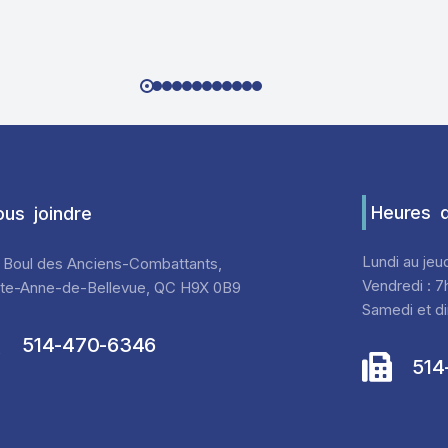
Heures d
us joindre
Lundi au jeu
 Boul des Anciens-Combattants,
Vendredi : 7
nte-Anne-de-Bellevue, QC H9X 0B9
Samedi et di
514-470-6346
514