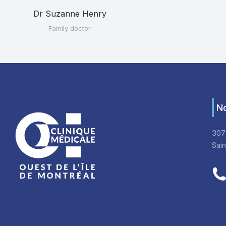
Dr Suzanne Henry
Family doctor
No
307
Sai