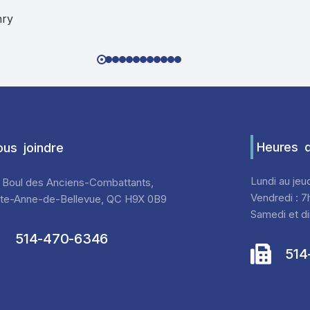
nry
Heures d
us joindre
Lundi au jeu
 Boul des Anciens-Combattants,
Vendredi : 7
nte-Anne-de-Bellevue, QC H9X 0B9
Samedi et di
514-470-6346
514