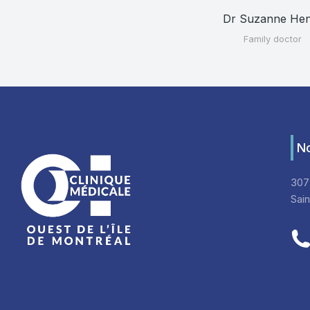
Dr Suzanne He
Family doctor
No
307
Sai