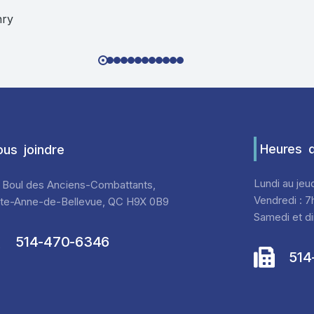
nry
Heures d
us joindre
Lundi au jeu
 Boul des Anciens-Combattants,
Vendredi : 7
nte-Anne-de-Bellevue, QC H9X 0B9
Samedi et di
514-470-6346
514