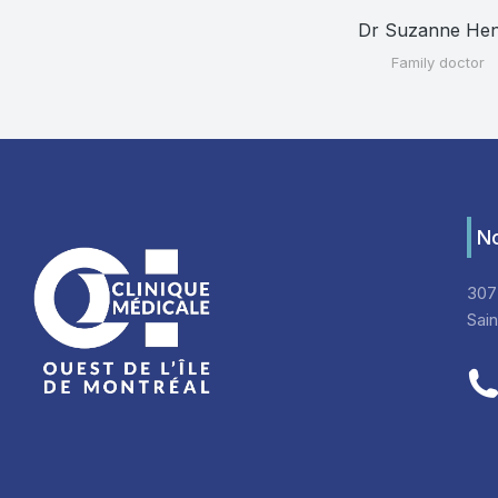
Dr Suzanne He
Family doctor
No
307
Sai