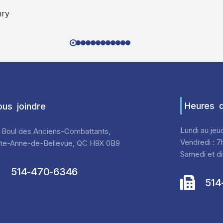
nry
Heures d
us joindre
Lundi au jeu
 Boul des Anciens-Combattants,
Vendredi : 7
nte-Anne-de-Bellevue, QC H9X 0B9
Samedi et di
514-470-6346
514