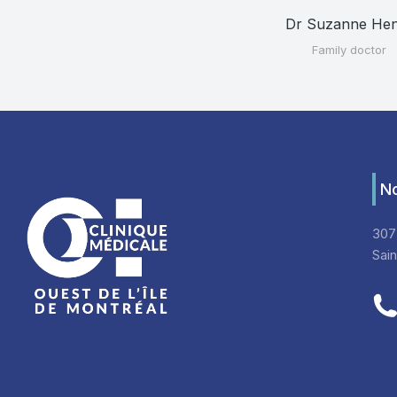
Dr Suzanne He
Family doctor
No
307
Sai