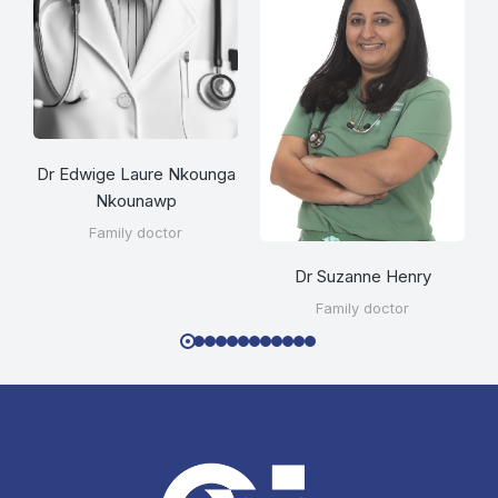
Dr Edwige Laure Nkounga
Nkounawp
Family doctor
Dr Suzanne Henry
Family doctor